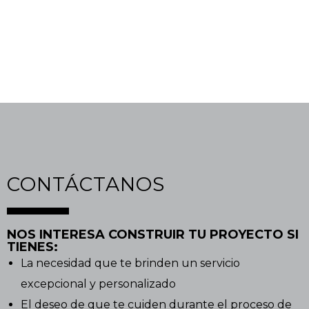
de construcción que nos permiten garantizar la
calidad de la obra, así como la fusión única de
texturas, acabados, colores y materiales.
CONTÁCTANOS
NOS INTERESA CONSTRUIR TU PROYECTO SI
TIENES:
La necesidad que te brinden un servicio
excepcional y personalizado
El deseo de que te cuiden durante el proceso de