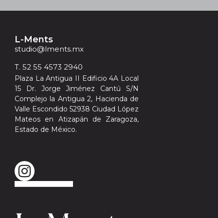
i
ó
n
*
L-Ments
studio@lments.mx
T. 52 55 4573 2940
Plaza La Antigua II Edificio 4A Local
15 Dr. Jorge Jiménez Cantú S/N
Complejo la Antigua 2, Hacienda de
Valle Escondido 52938 Ciudad López
Mateos en Atizapán de Zaragoza,
Estado de México.