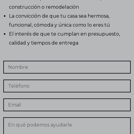
construcción o remodelación
La convicción de que tu casa sea hermosa,
funcional, cómoda y única como lo eres tú
El interés de que te cumplan en presupuesto,
calidad y tiempos de entrega
N
d
o
e
m
T
b
e
T
r
l
e
e
é
l
*
f
é
E
o
f
m
n
o
a
o
n
i
C
C
o
l
o
o
*
n
n