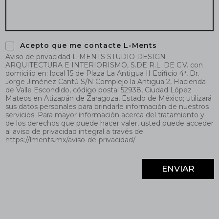
s
s
u
u
l
l
t
t
a
a
C
Acepto que me contacte L-Ments
a
Aviso de privacidad L-MENTS STUDIO DESIGN
s
ARQUITECTURA E INTERIORISMO, S.DE R.L. DE C.V. con
i
domicilio en: local 15 de Plaza La Antigua II Edificio 4ª, Dr.
Jorge Jiménez Cantú S/N Complejo la Antigua 2, Hacienda
l
de Valle Escondido, código postal 52938, Ciudad López
l
Mateos en Atizapán de Zaragoza, Estado de México; utilizará
a
sus datos personales para brindarle información de nuestros
s
servicios. Para mayor información acerca del tratamiento y
d
de los derechos que puede hacer valer, usted puede acceder
e
al aviso de privacidad integral a través de
v
https://lments.mx/aviso-de-privacidad/
e
r
i
ENVIAR
f
i
c
a
c