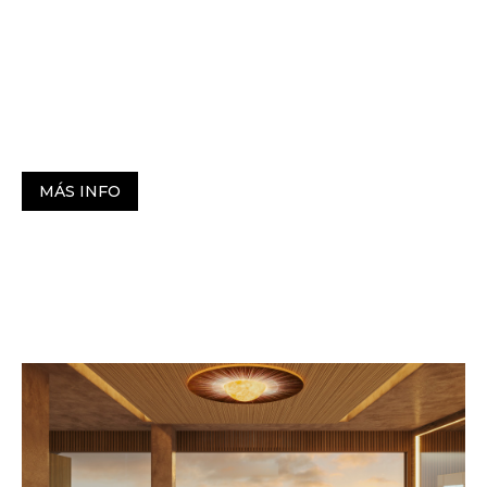
de habitabilidad moderna. Con Leaf ER
introducimos un nuevo estándar de excelencia y
autenticidad que transformará la industria y
establecerá un nuevo paradigma en el diseño
residencial.
MÁS INFO