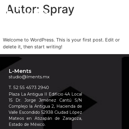
Autor:
Spray
Hello world!
Welcome to WordPress. This is your first post. Edit or
delete it, then start writing!
L-Ments
studio@lments.mx
T. 52 55 4573 2940
Plaza La Antigua II Edificio 4A Local
15 Dr. Jorge Jiménez Cantú S/N
Complejo la Antigua 2, Hacienda de
Valle Escondido 52938 Ciudad López
Mateos en Atizapán de Zaragoza,
Estado de México.